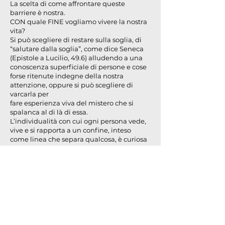
La scelta di come affrontare queste
barriere è nostra.
CON quale FINE vogliamo vivere la nostra
vita?
Si può scegliere di restare sulla soglia, di
“salutare dalla soglia”, come dice Seneca
(Epistole a Lucilio, 49.6) alludendo a una
conoscenza superficiale di persone e cose
forse ritenute indegne della nostra
attenzione, oppure si può scegliere di
varcarla per
fare esperienza viva del mistero che si
spalanca al di là di essa.
L’individualità con cui ogni persona vede,
vive e si rapporta a un confine, inteso
come linea che separa qualcosa, è curiosa
e affascinante.
I diversi punti di vista e le diverse
prospettive fanno cambiare
completamente l’identità alla situazione.
CON(FINE) vuole mettere in risalto la
diversità di ogni singolo sottolineando
l’unica e uguale situazione che ci
accomuna.
Dobbiamo sentirci liberi di scegliere la