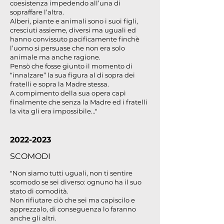
coesistenza impedendo all’una di
sopraffare l’altra.
Alberi, piante e animali sono i suoi figli,
cresciuti assieme, diversi ma uguali ed
hanno convissuto pacificamente finchè
l’uomo si persuase che non era solo
animale ma anche ragione.
Pensò che fosse giunto il momento di
“innalzare” la sua figura al di sopra dei
fratelli e sopra la Madre stessa.
A compimento della sua opera capì
finalmente che senza la Madre ed i fratelli
la vita gli era impossibile..."
2022-2023
SCOMODI
"Non siamo tutti uguali, non ti sentire
scomodo se sei diverso: ognuno ha il suo
stato di comodità.
Non rifiutare ciò che sei ma capiscilo e
apprezzalo, di conseguenza lo faranno
anche gli altri.