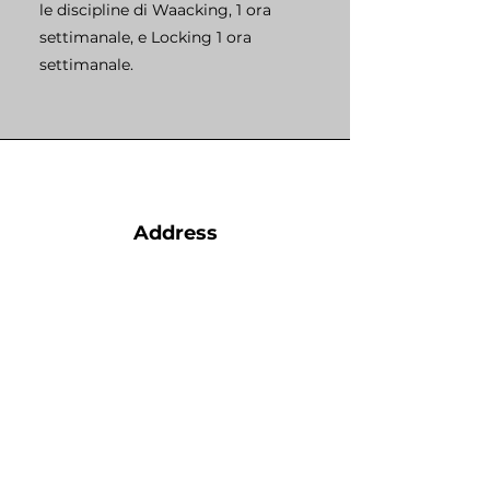
le discipline di Waacking, 1 ora
settimanale, e Locking 1 ora
settimanale.
Address
Palazzetto dello Sport
"G. Mariotti"
LA SPEZIA