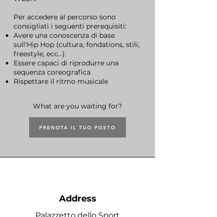
Per accedere al percorso sono
consigliati i seguenti prerequisiti:
Avere una conoscenza di base
sull'Hip Hop (cultura, fondations, stili,
freestyle, ecc…)
Essere capaci di riprodurre una
sequenza coreografica
Rispettare il ritmo musicale
What are you waiting for?
PRENOTA IL TUO POSTO
Address
Palazzetto dello Sport