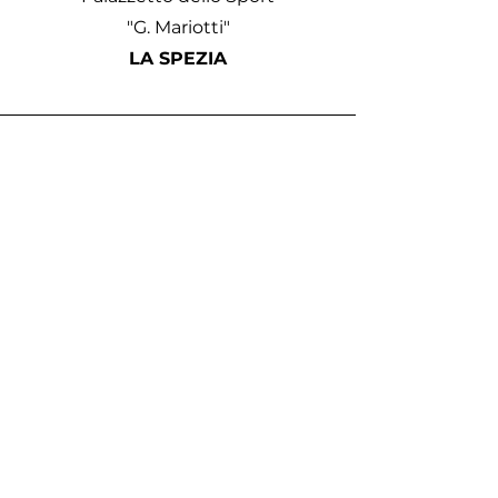
"G. Mariotti"
LA SPEZIA
Phone
340 7117491
Email
street.cityproject@gmail.com