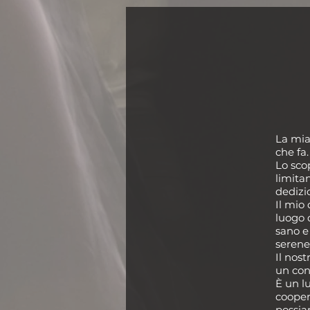
L
a mia
che fa.
Lo sco
limita
dedizi
Il mio
luogo 
sano e 
serene 
Il nost
un con
È un l
cooper
possia