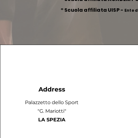
° Scuola affiliata UISP
-
Ente 
Address
Palazzetto dello Sport
"G. Mariotti"
LA SPEZIA