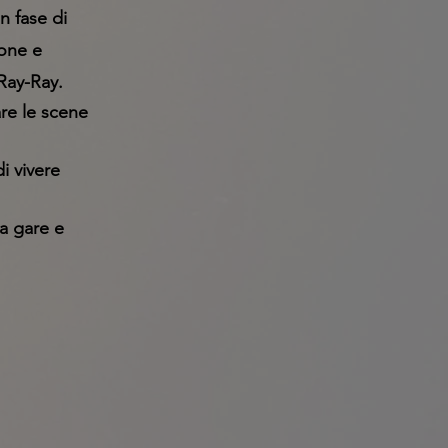
n fase di
one e
 Ray-Ray.
are le scene
i vivere
 a gare e