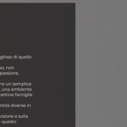
glioso di quello
so, non
passione,
ome un semplice
a, una ambiente
spettive famiglie
ntità diverse in
isione e sulla
a questo