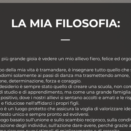
LA MIA FILOSOFIA:
 più grande gioia è vedere un mio allievo fiero, felice ed orgo
po della mia vita è tramandare, è insegnare tutto quello che 
ndomi solamente ai passi di danza ma trasmettendo amore, 
one, determinazione, forza e coraggio.
 desiderio è sempre stato quello di creare una scuola, non c
di studio e di apprendimento, ma come una grande famigli
positivo, dove i nostri allievi si sentano accolti e amati e le ri
e fiduciose nell'affidarci i propri figli.
ro è un luogo protetto che assicura la voglia di valorizzare ide
testo unico e sempre pronto ad evolversi.
uogo basato sull'unione e sullo scambio reciproco, sulla condiv
azione degli individui, sull'azione dare-avere, perché grazie 
mo ricevere nuovi stimoli di miglioramento e di crescita.