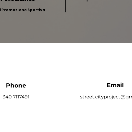
di Promozione Sportiva
Email
Phone
340 7117491
street.cityproject@g